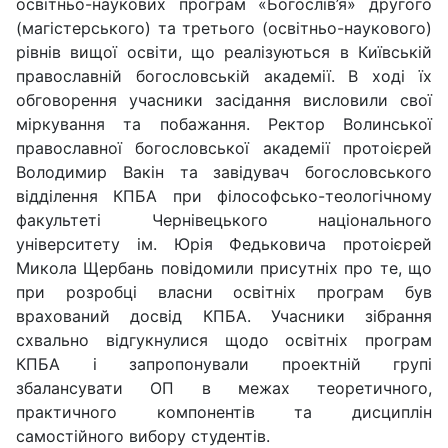
освітньо-наукових програм «Богослів’я» другого
(магістерського) та третього (освітньо-наукового)
рівнів вищої освіти, що реалізуються в Київській
православній богословській академії. В ході їх
обговорення учасники засідання висловили свої
міркування та побажання. Ректор Волинської
православної богословської академії протоієрей
Володимир Вакін та завідувач богословського
відділення КПБА при філософсько-теологічному
факультеті Чернівецького національного
університету ім. Юрія Федьковича протоієрей
Микола Щербань повідомили присутніх про те, що
при розробці власни освітніх програм був
врахований досвід КПБА. Учасники зібрання
схвально відгукнулися щодо освітніх програм
КПБА і запропонували проектній групі
збалансувати ОП в межах теоретичного,
практичного компонентів та дисциплін
самостійного вибору студентів.