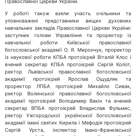
Православної Церкви України.
У роботі також взяли участь очільники та
уповноважені представники вищих духовних
навчальних закладів Православної Церкви України:
заступник голови Управління та проректор із
навчальної роботи Київської православної
богословської академії О. Я. Мирончук, проректор
із наукової роботи КПБА протоієрей Віталій Клос і
вчений секретар КПБА протоієрей Сергій Колот,
ректор Львівської православної богословської
академії протоієрей Ярослав Ощудляк та
проректор ЛПБА протоієрей Михайло Сивак,
ректор Волинської православної богословської
академії протоієрей Володимир Вакін та вчений
секретар ВПБА протоієрей Владислав Фульмес,
ректор Ужгородської української богословської
академії імені святих Кирила і Мефодія протоієрей
Сергій Урста, інспектор Івано-Франківської